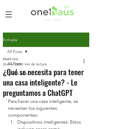
Entrada
All Posts
#AskFrank
All Posts
26 ene 2023
1 min de lectura
¿Qué se necesita para tener
Destacadas
una casa inteligente? - Le
preguntamos a ChatGPT
Para hacer una casa inteligente, se 
necesitan los siguientes 
componentes:
Dispositivos inteligentes: Estos 
incluyen cosas como 